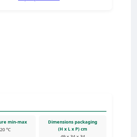
ure min-max
Dimensions packaging
(H x L x P) cm
 20 °C
49 x 34 x 34