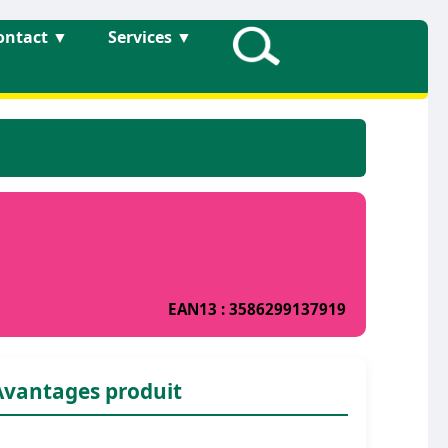
ontact
▼
Services
▼
EAN13 : 3586299137919
Avantages produit