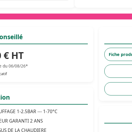
onseillé
 € HT
Fiche prod
te du 06/08/26*
catif
tion
FAGE 1-2.5BAR --- 1-70°C
UR GARANTI 2 ANS
SUS DE LA CHAUDIERE