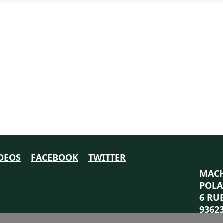
DEOS
FACEBOOK
TWITTER
MACH
POLA
6 RU
9362
TEL: 