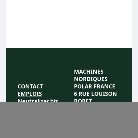
MACHINES
NORDIQUES
CONTACT
POLAR FRANCE
EMPLOIS
6 RUE LOUISON
Neutralizer.biz
BOBET
VIDEOS
93623 AULNAY
FACEBOOK
SOUS BOIS
TWITTER
TEL:
MENTIONS
01.48.69.36.27